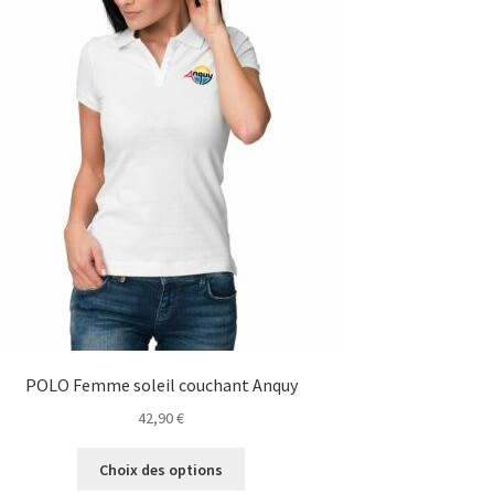
POLO Femme soleil couchant Anquy
42,90
€
Ce
Choix des options
produit