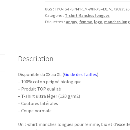
SHIRT
Femme
UGS :
TPO-TS-F-SIN-PREM-WHI-XS-4317-173083926
Catégorie :
T-shirt Manches longues
Manches
Étiquettes :
anquy
,
femme
,
logo
,
manches long
longues
logo
Anquy
Description
Disponible du XS au XL (
Guide des Tailles
)
– 100% coton peigné biologique
– Produit TOP qualité
– T-shirt ultra léger (120 g/m2)
– Coutures latérales
– Coupe normale
Un t-shirt manches longues pour femme, bio et d’excelle