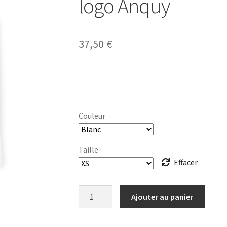
logo Anquy
37,50
€
Couleur
Taille
Effacer
quantité
Ajouter au panier
de
T-