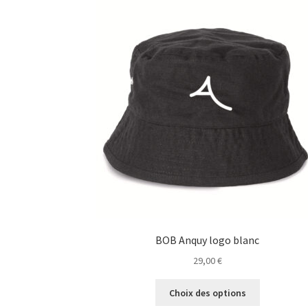
BOB Anquy logo blanc
29,00
€
Ce
Choix des options
produit