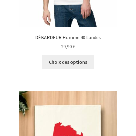
produit
DÉBARDEUR Homme 40 Landes
29,90
€
Ce
Choix des options
produit
a
plusieurs
variations.
Les
options
peuvent
être
choisies
sur