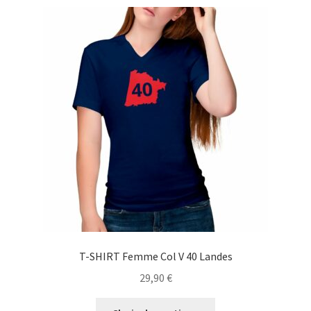
variations.
Les
options
peuvent
être
choisies
sur
la
page
du
produit
T-SHIRT Femme Col V 40 Landes
29,90
€
Ce