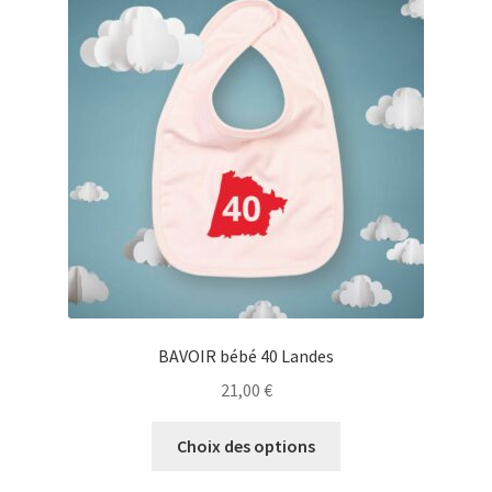
Blog
BAVOIR bébé 40 Landes
21,00
€
Ce
Choix des options
produit
a