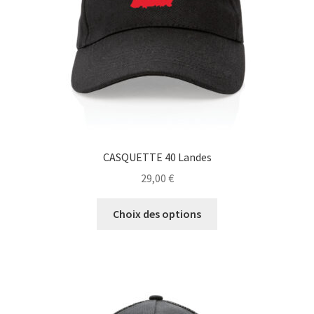
sur
la
page
du
produit
CASQUETTE 40 Landes
29,00
€
Ce
Choix des options
produit
a
plusieurs
variations.
Les
options