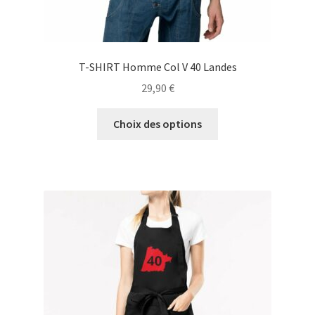
T-SHIRT Homme Col V 40 Landes
29,90
€
Ce
Choix des options
produit
a
plusieurs
variations.
Les
options
peuvent
être
choisies
sur
la