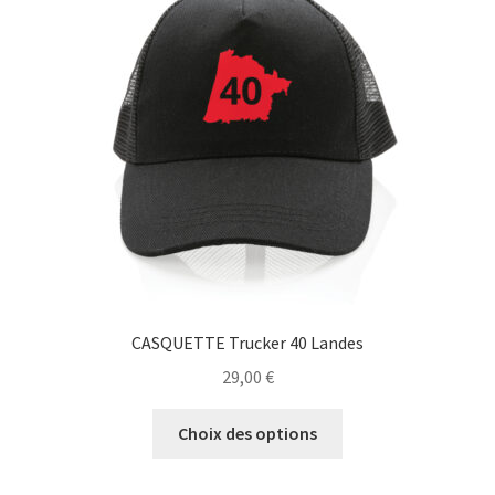
peuvent
être
choisies
sur
la
page
du
produit
CASQUETTE Trucker 40 Landes
29,00
€
Ce
Choix des options
produit
a