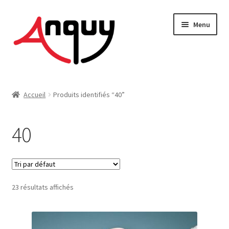
Aller
Aller
Menu
à
au
la
contenu
navigation
FEMME
Accueil
Produits identifiés “40”
HOMME
40
ENFANT
ACCESSOIRES
23 résultats affichés
MAISON & DÉCO
On vous dit tout !