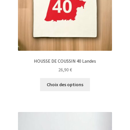
la
page
du
produit
HOUSSE DE COUSSIN 40 Landes
26,90
€
Ce
Choix des options
produit
a
plusieurs
variations.
Les
options