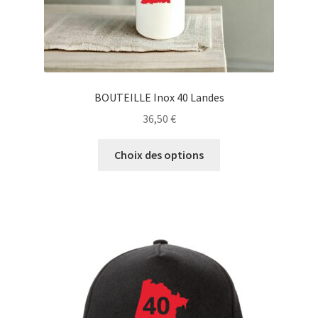
produit
BOUTEILLE Inox 40 Landes
36,50
€
Ce
Choix des options
produit
a
plusieurs
variations.
Les
options
peuvent
être
choisies