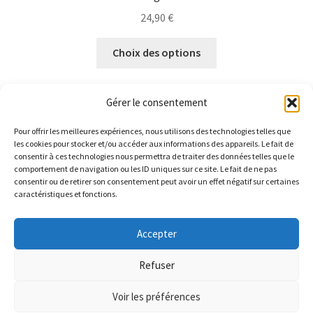
24,90
€
Ce
Choix des options
produit
a
plusieurs
Gérer le consentement
variations.
Les
Pour offrir les meilleures expériences, nous utilisons des technologies telles que
les cookies pour stocker et/ou accéder aux informations des appareils. Le fait de
options
consentir à ces technologies nous permettra de traiter des données telles que le
23 résultats affichés
peuvent
comportement de navigation ou les ID uniques sur ce site. Le fait de ne pas
consentir ou de retirer son consentement peut avoir un effet négatif sur certaines
être
caractéristiques et fonctions.
choisies
sur
Accepter
la
LIVRAISON GRATUITE pour toute commande. Parce que
© ANQUY 2026
page
ça nous fait plaisir de vous faire plaisir ^^
Refuser
Politique de confidentialité
Built with WooCommerce
.
du
Ignorer
produit
Voir les préférences