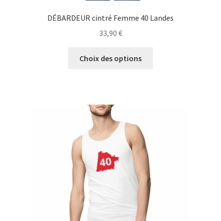
DÉBARDEUR cintré Femme 40 Landes
33,90
€
Ce
Choix des options
produit
a
plusieurs
variations.
Les
options
peuvent
être
choisies
sur
la
page
du