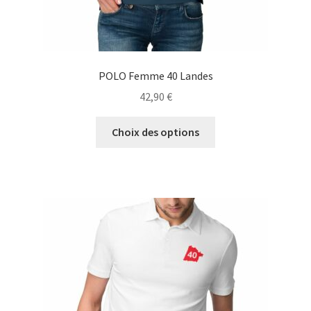
POLO Femme 40 Landes
42,90
€
Ce
Choix des options
produit
a
plusieurs
variations.
Les
options
peuvent
être
choisies
sur