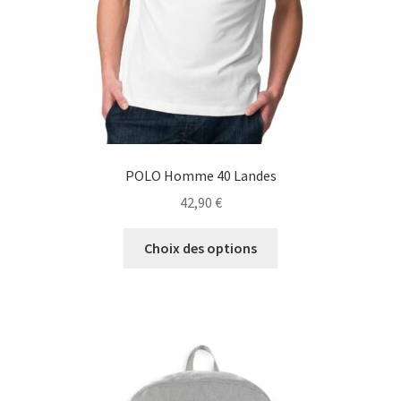
la
page
du
produit
POLO Homme 40 Landes
42,90
€
Ce
Choix des options
produit
a
plusieurs
variations.
Les
options
peuvent