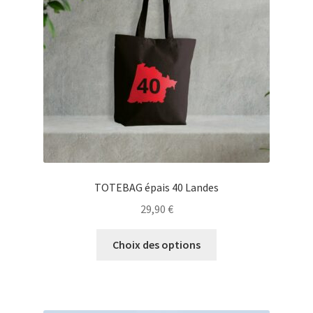
être
choisies
sur
la
page
du
produit
TOTEBAG épais 40 Landes
29,90
€
Ce
Choix des options
produit
a
plusieurs
variations.