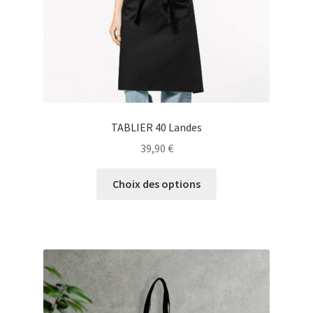
page
du
produit
TABLIER 40 Landes
39,90
€
Ce
Choix des options
produit
a
plusieurs
variations.
Les
options
peuvent