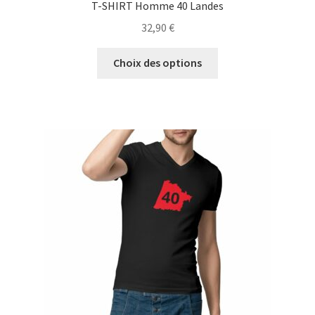
T-SHIRT Homme 40 Landes
32,90
€
Ce
Choix des options
produit
a
plusieurs
variations.
Les
options
peuvent
être
choisies
sur
la
page
du
produit