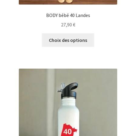
BODY bébé 40 Landes
27,90
€
Ce
Choix des options
produit
a
plusieurs
variations.
Les
options
peuvent
être
choisies
sur
la
page
du