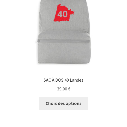
être
choisies
sur
la
page
du
produit
SAC À DOS 40 Landes
39,00
€
Ce
Choix des options
produit
a
plusieurs