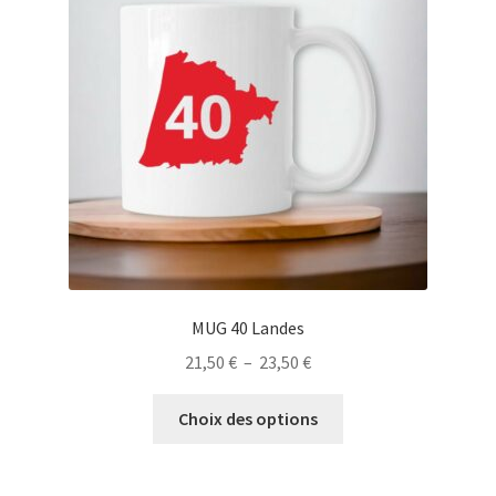
peuvent
être
choisies
sur
la
page
du
produit
MUG 40 Landes
Plage
21,50
€
–
23,50
€
de
Ce
prix :
Choix des options
produit
21,50 €
a
à
plusieurs