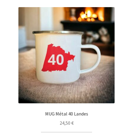
23,50 €
variations.
Les
options
peuvent
être
choisies
sur
la
page
du
produit
MUG Métal 40 Landes
24,50
€