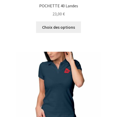
POCHETTE 40 Landes
23,00
€
Ce
Choix des options
produit
a
plusieurs
variations.
Les
options
peuvent
être
choisies
sur
la
page
du
produit