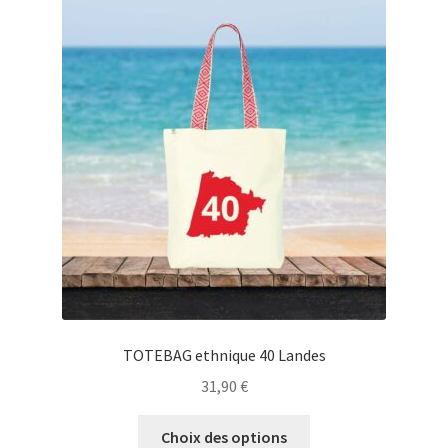
Les
options
peuvent
être
choisies
sur
la
page
du
produit
TOTEBAG ethnique 40 Landes
31,90
€
Ce
Choix des options