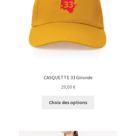
choisies
sur
la
page
du
produit
CASQUETTE 33 Gironde
29,00
€
Ce
Choix des options
produit
a
plusieurs
variations.