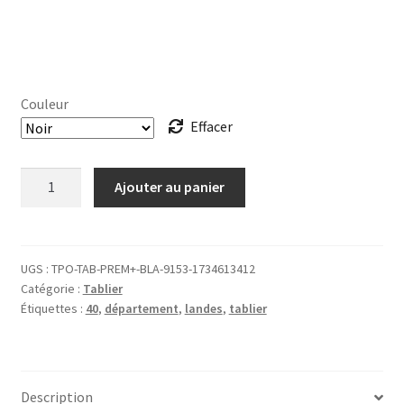
Couleur
Effacer
quantité
Ajouter au panier
de
TABLIER
40
Landes
UGS :
TPO-TAB-PREM+-BLA-9153-1734613412
Catégorie :
Tablier
Étiquettes :
40
,
département
,
landes
,
tablier
Description