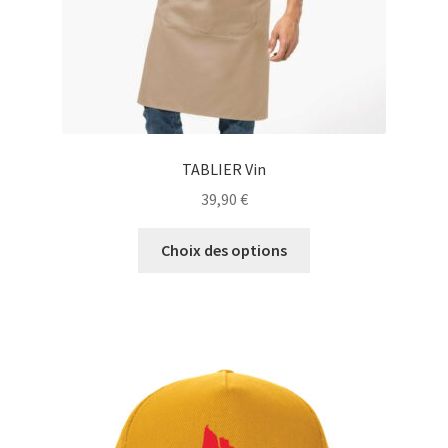
TABLIER Vin
39,90
€
Ce
Choix des options
produit
a
plusieurs
variations.
Les
options
peuvent
être