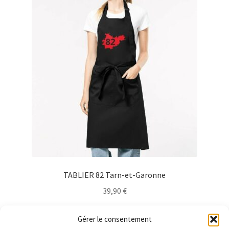
Les
options
peuvent
être
choisies
sur
la
page
du
produit
TABLIER 82 Tarn-et-Garonne
39,90
€
Ce
Choix des options
Gérer le consentement
produit