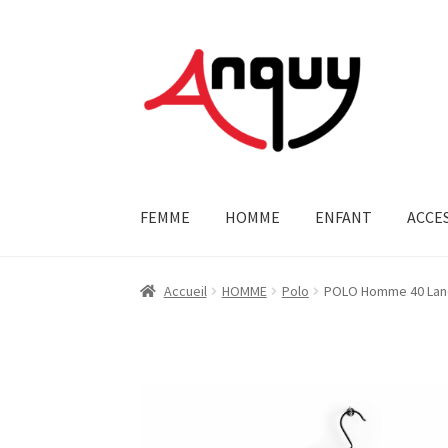
Aller
Aller
à
au
la
contenu
navigation
FEMME
HOMME
ENFANT
ACCE
Accueil
HOMME
Polo
POLO Homme 40 La