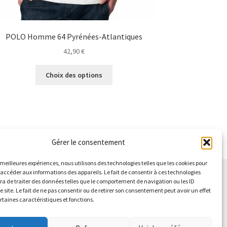
POLO Homme 64 Pyrénées-Atlantiques
42,90
€
Ce
Choix des options
produit
a
plusieurs
variations.
Les
options
Gérer le consentement
peuvent
être
s meilleures expériences, nous utilisons des technologies telles que les cookies pour
choisies
 accéder aux informations des appareils. Le fait de consentir à ces technologies
sur
a de traiter des données telles que le comportement de navigation ou les ID
e site. Le fait de ne pas consentir ou de retirer son consentement peut avoir un effet
la
ertaines caractéristiques et fonctions.
page
du
produit