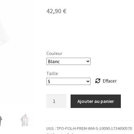
42,90
€
Couleur
Taille
Effacer
quantité
Ajouter au panier
de
POLO
Homme
40
UGS :
TPO-POL-H-PREM-WHI-S-10090-1734690570