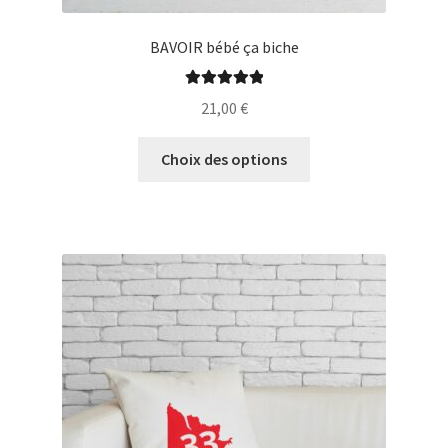
BAVOIR bébé ça biche
Note
5.00
sur
21,00
€
5
Ce
Choix des options
produit
a
plusieurs
variations.
Les
options
peuvent
être
choisies
sur
la