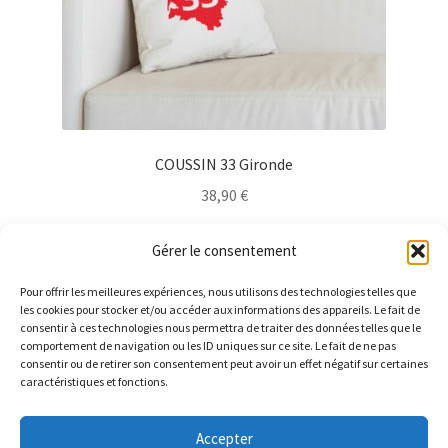
page
du
produit
COUSSIN 33 Gironde
38,90
€
Ce
Choix des options
Gérer le consentement
produit
a
Pour offrir les meilleures expériences, nous utilisons des technologies telles que
plusieurs
les cookies pour stocker et/ou accéder aux informations des appareils. Le fait de
consentir à ces technologies nous permettra de traiter des données telles que le
variations.
comportement de navigation ou les ID uniques sur ce site. Le fait de ne pas
Les
consentir ou de retirer son consentement peut avoir un effet négatif sur certaines
caractéristiques et fonctions.
options
peuvent
être
Accepter