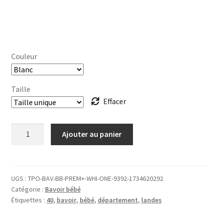
Couleur
Taille
Effacer
quantité
Ajouter au panier
de
BAVOIR
bébé
40
UGS :
TPO-BAV-BB-PREM+-WHI-ONE-9392-1734620292
Catégorie :
Bavoir bébé
Landes
Étiquettes :
40
,
bavoir
,
bébé
,
département
,
landes