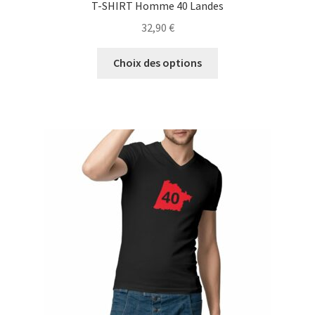
T-SHIRT Homme 40 Landes
32,90
€
Ce
Choix des options
produit
a
plusieurs
variations.
Les
options
peuvent
être
choisies
sur
la
page
du
produit