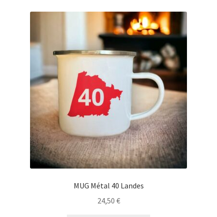
23,50 €
variations.
Les
options
peuvent
être
choisies
sur
la
page
du
produit
MUG Métal 40 Landes
24,50
€