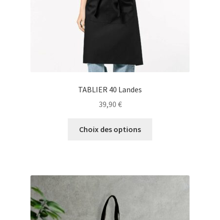
page
du
produit
TABLIER 40 Landes
39,90
€
Ce
Choix des options
produit
a
plusieurs
variations.
Les
options
peuvent