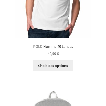
la
page
du
produit
POLO Homme 40 Landes
42,90
€
Ce
Choix des options
produit
a
plusieurs
variations.
Les
options
peuvent