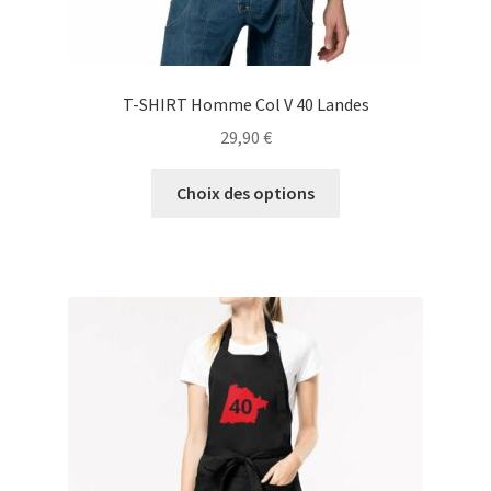
T-SHIRT Homme Col V 40 Landes
29,90
€
Ce
Choix des options
produit
a
plusieurs
variations.
Les
options
peuvent
être
choisies
sur
la