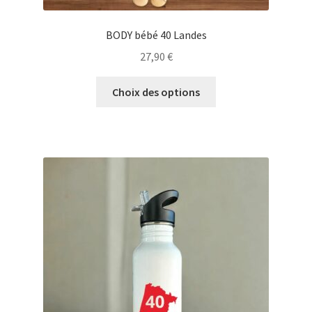
BODY bébé 40 Landes
27,90
€
Ce
Choix des options
produit
a
plusieurs
variations.
Les
options
peuvent
être
choisies
sur
la
page
du