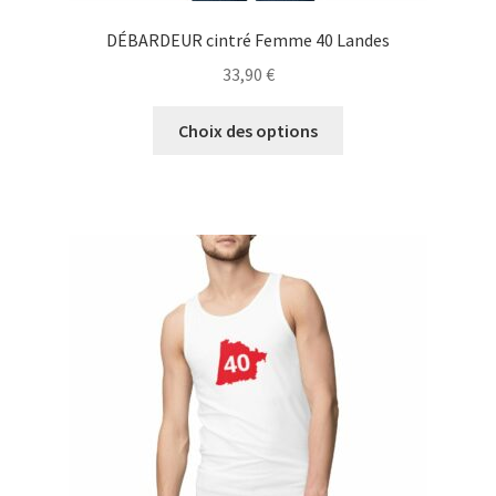
DÉBARDEUR cintré Femme 40 Landes
33,90
€
Ce
Choix des options
produit
a
plusieurs
variations.
Les
options
peuvent
être
choisies
sur
la
page
du