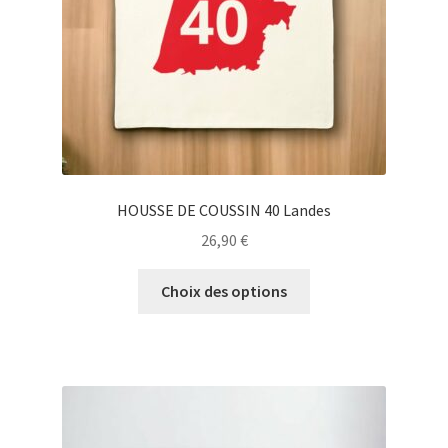
la
page
du
produit
HOUSSE DE COUSSIN 40 Landes
26,90
€
Ce
Choix des options
produit
a
plusieurs
variations.
Les
options