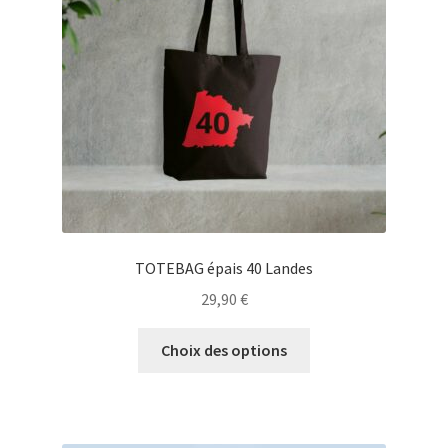
être
choisies
sur
la
page
du
produit
TOTEBAG épais 40 Landes
29,90
€
Ce
Choix des options
produit
a
plusieurs
variations.