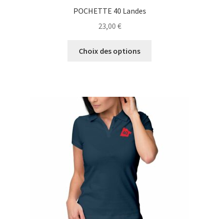
POCHETTE 40 Landes
23,00
€
Ce
Choix des options
produit
a
plusieurs
variations.
Les
options
peuvent
être
choisies
sur
la
page
du
produit