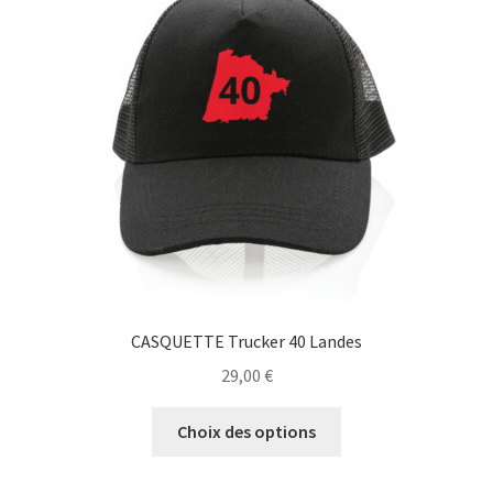
peuvent
être
choisies
sur
la
page
du
produit
CASQUETTE Trucker 40 Landes
29,00
€
Ce
Choix des options
produit
a