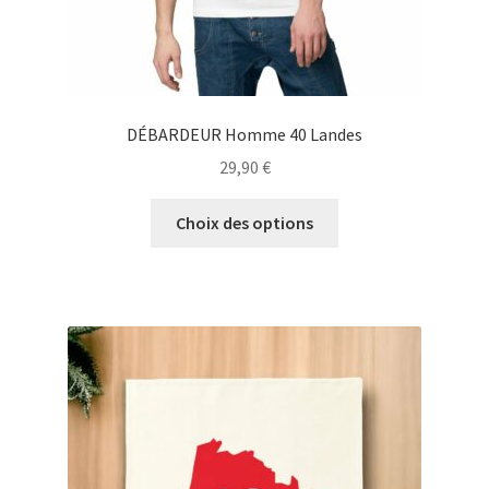
produit
DÉBARDEUR Homme 40 Landes
29,90
€
Ce
Choix des options
produit
a
plusieurs
variations.
Les
options
peuvent
être
choisies
sur