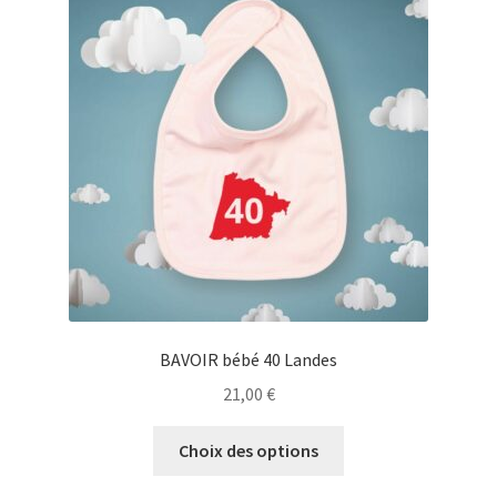
Blog
BAVOIR bébé 40 Landes
21,00
€
Ce
Choix des options
produit
a