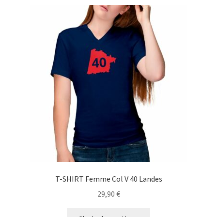
variations.
Les
options
peuvent
être
choisies
sur
la
page
du
produit
T-SHIRT Femme Col V 40 Landes
29,90
€
Ce