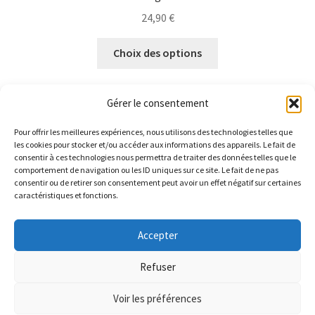
24,90
€
Ce
Choix des options
produit
a
plusieurs
Gérer le consentement
variations.
Les
Pour offrir les meilleures expériences, nous utilisons des technologies telles que
les cookies pour stocker et/ou accéder aux informations des appareils. Le fait de
options
consentir à ces technologies nous permettra de traiter des données telles que le
23 résultats affichés
peuvent
comportement de navigation ou les ID uniques sur ce site. Le fait de ne pas
consentir ou de retirer son consentement peut avoir un effet négatif sur certaines
être
caractéristiques et fonctions.
choisies
sur
Accepter
la
LIVRAISON GRATUITE pour toute commande. Parce que
© ANQUY 2026
page
ça nous fait plaisir de vous faire plaisir ^^
Refuser
Politique de confidentialité
Built with WooCommerce
.
du
Ignorer
produit
Voir les préférences