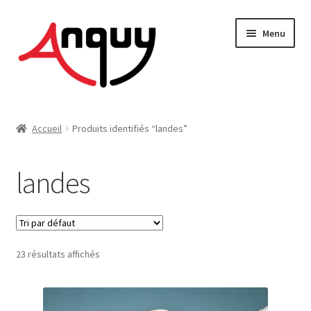
Aller
Aller
Menu
à
au
la
contenu
navigation
FEMME
Accueil
Produits identifiés “landes”
HOMME
landes
ENFANT
ACCESSOIRES
23 résultats affichés
MAISON & DÉCO
On vous dit tout !