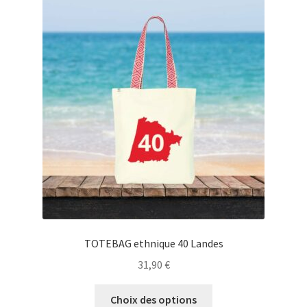
Les
options
peuvent
être
choisies
sur
la
page
du
produit
TOTEBAG ethnique 40 Landes
31,90
€
Ce
Choix des options