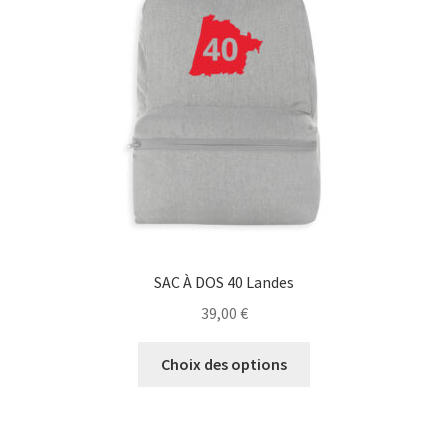
être
choisies
sur
la
page
du
produit
SAC À DOS 40 Landes
39,00
€
Ce
Choix des options
produit
a
plusieurs