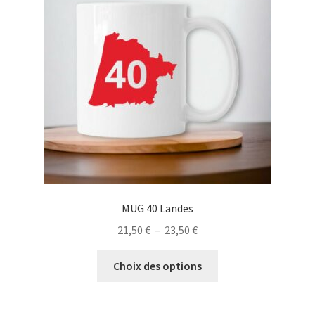
peuvent
être
choisies
sur
la
page
du
produit
MUG 40 Landes
Plage
21,50
€
–
23,50
€
de
Ce
prix :
Choix des options
produit
21,50 €
a
à
plusieurs