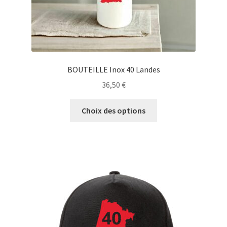
produit
BOUTEILLE Inox 40 Landes
36,50
€
Ce
Choix des options
produit
a
plusieurs
variations.
Les
options
peuvent
être
choisies