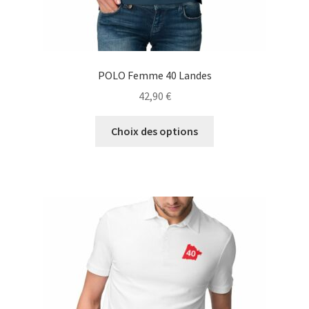
POLO Femme 40 Landes
42,90
€
Ce
Choix des options
produit
a
plusieurs
variations.
Les
options
peuvent
être
choisies
sur