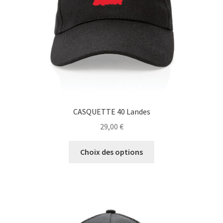
sur
la
page
du
produit
CASQUETTE 40 Landes
29,00
€
Ce
Choix des options
produit
a
plusieurs
variations.
Les
options